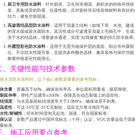
厨卫专用防水涂料
：针对厨房、卫生间等潮湿、易积水的特殊环境研
发。具备优异的防霉、抗藻性能，且对瓷砖等后续装饰材料有良好的
结力，避免空鼓脱落。
高渗透结晶型防水涂料
：适用于混凝土结构（如地下室、水池、隧道
的背水面或迎水面防水。其活性成分可渗透至混凝土毛细孔中，生成
溶于水的结晶体，堵塞渗水通道，实现“自我修复”般的持久防水效果
外露型彩色防水涂料
：适用于无需另做保护层的屋面、阳台等外露部
位。不仅防水性能可靠，且提供多种颜色选择，兼具装饰与保护功能
耐紫外线老化性能突出。
二、关键性能与技术参数
择水克防水涂料时，以下核心参数是重要的参考指标：
体含量
：普遍高于60%，确保涂布率高，单位面积用量省，膜层致密。
裂延伸率
：弹性产品通常≥300%，保障其在动态裂缝上的适应性。
结强度
：与水泥基面粘结强度常大于1.0MPa，确保涂层不剥离。
温柔性
：可达-10℃至-25℃无裂纹，适应北方寒冷地区气候。
水性/耐碱性
：经长时间浸泡无起泡、脱落，符合国家标准。
保认证
：多数产品通过中国环境标志（十环）认证，VOC含量远低于国
量标准。
三、施工应用要点参考