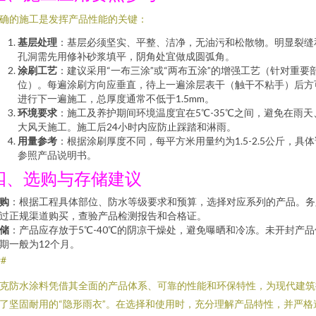
确的施工是发挥产品性能的关键：
基层处理
：基层必须坚实、平整、洁净，无油污和松散物。明显裂缝
孔洞需先用修补砂浆填平，阴角处宜做成圆弧角。
涂刷工艺
：建议采用“一布三涂”或“两布五涂”的增强工艺（针对重要
位）。每遍涂刷方向应垂直，待上一遍涂层表干（触干不粘手）后方
进行下一遍施工，总厚度通常不低于1.5mm。
环境要求
：施工及养护期间环境温度宜在5℃-35℃之间，避免在雨天
大风天施工。施工后24小时内应防止踩踏和淋雨。
用量参考
：根据涂刷厚度不同，每平方米用量约为1.5-2.5公斤，具体
参照产品说明书。
四、选购与存储建议
购
：根据工程具体部位、防水等级要求和预算，选择对应系列的产品。务
过正规渠道购买，查验产品检测报告和合格证。
储
：产品应存放于5℃-40℃的阴凉干燥处，避免曝晒和冷冻。未开封产品
期一般为12个月。
##
克防水涂料凭借其全面的产品体系、可靠的性能和环保特性，为现代建筑
了坚固耐用的“隐形雨衣”。在选择和使用时，充分理解产品特性，并严格